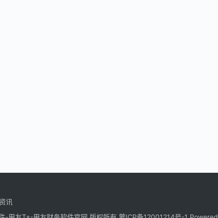
资讯
好会计软件-用友T+-用友财务软件官网 版权所有
蒙ICP备12001214号-1
Powered