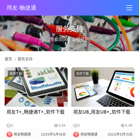
服务支持
专业团队，全程守护
首页
服务支持
软件下载
软件下载
用友T+_畅捷通T+_软件下载
用友U8_用友U8+_软件下载
0
3.5K
0
4.4K
用友畅捷通
2025年5月16日
用友畅捷通
2025年5月15日