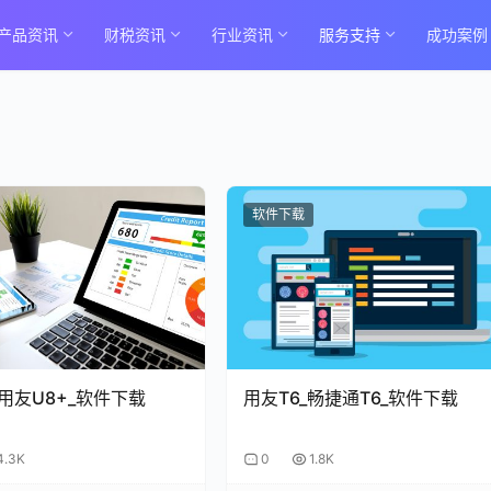
产品资讯
财税资讯
行业资讯
服务支持
成功案例
软件下载
_用友U8+_软件下载
用友T6_畅捷通T6_软件下载
4.3K
0
1.8K