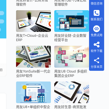
微信咨询
理软件
管理软件
联系我们
免费试用
用友T+Cloud–企业云
用友好业财-企业数智
ERP
经营平台
软件下载
分享本页
4日
用友YonSuite新一代企
用友U8 Cloud 多组织
业ERP软件
集团企业ERP
用友U8+单组织中型企
用友好生意-商贸批发